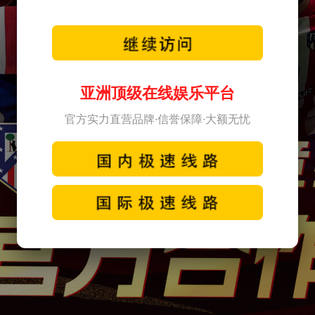
亚洲顶级在线娱乐平台
官方实力直营品牌·信誉保障·大额无忧